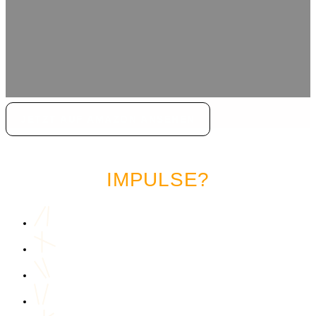
JETZT AUF AMAZON ANSEHEN
LUST AUF MEHR MARKETING
IMPULSE?