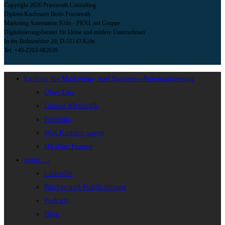
Copyright 2026 Priesterath Consulting
Diplom-Kaufmann Bodo Priesterath
Marketing Automation Köln - PRXL.net Gruppe
Digitalisierungsberater für kleine und mittlere Unternehmen
In der Bohnenbitze 20, D-51143 Köln
Tel: +49-2203-982039
Experte für Marketing- und Business-Automatisierung
Über Uns
Unsere Methodik
Portfolio
Was Kunden sagen
Häufige Fragen
mehr …
LinkedIn
Bücher und Publikationen
Podcast
Blog