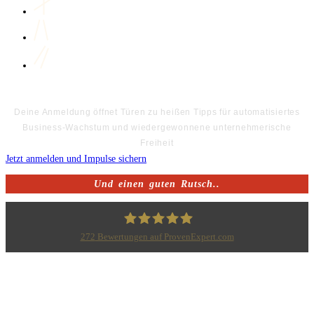
Deine Anmeldung öffnet Türen zu heißen Tipps für automatisiertes
Business-Wachstum und wiedergewonnene unternehmerische
Freiheit
Jetzt anmelden und Impulse sichern
Und einen guten Rutsch..
272
Bewertungen auf ProvenExpert.com
Bodo Priesterath