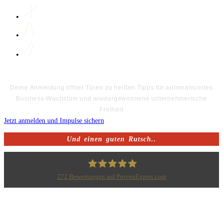
Deine Anmeldung öffnet Türen zu heißen Tipps für automatisiertes
Business-Wachstum und wiedergewonnene unternehmerische
Freiheit
Jetzt anmelden und Impulse sichern
Und einen guten Rutsch..
272
Bewertungen auf ProvenExpert.com
Bodo Priesterath