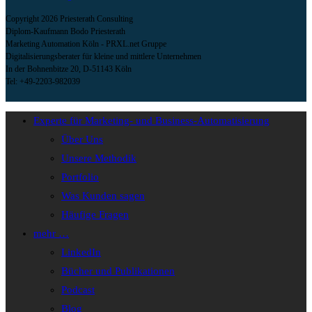
Copyright 2026 Priesterath Consulting
Diplom-Kaufmann Bodo Priesterath
Marketing Automation Köln - PRXL.net Gruppe
Digitalisierungsberater für kleine und mittlere Unternehmen
In der Bohnenbitze 20, D-51143 Köln
Tel: +49-2203-982039
Experte für Marketing- und Business-Automatisierung
Über Uns
Unsere Methodik
Portfolio
Was Kunden sagen
Häufige Fragen
mehr …
LinkedIn
Bücher und Publikationen
Podcast
Blog