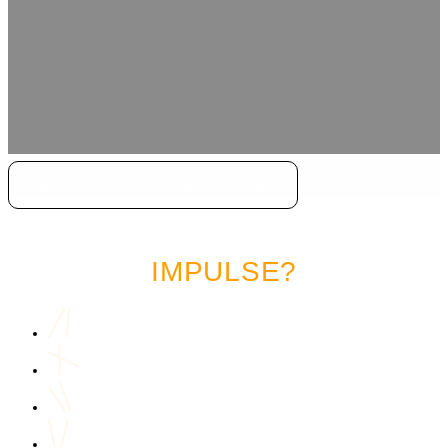
JETZT AUF AMAZON ANSEHEN
LUST AUF MEHR MARKETING
IMPULSE?