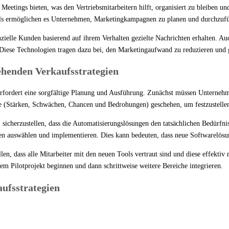
tings bieten, was den Vertriebsmitarbeitern hilft, organisiert zu bleiben un
ls ermöglichen es Unternehmen, Marketingkampagnen zu planen und durchzuführ
zielle Kunden basierend auf ihrem Verhalten gezielte Nachrichten erhalten. 
iese Technologien tragen dazu bei, den Marketingaufwand zu reduzieren und g
ehenden Verkaufsstrategien
rfordert eine sorgfältige Planung und Ausführung. Zunächst müssen Unternehme
 (Stärken, Schwächen, Chancen und Bedrohungen) geschehen, um festzustellen
m sicherzustellen, dass die Automatisierungslösungen den tatsächlichen Bedürfn
n auswählen und implementieren. Dies kann bedeuten, dass neue Softwarelösu
en, dass alle Mitarbeiter mit den neuen Tools vertraut sind und diese effektiv n
m Pilotprojekt beginnen und dann schrittweise weitere Bereiche integrieren.
aufsstrategien