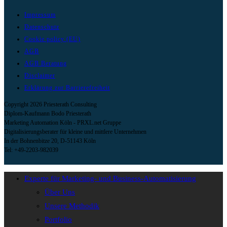
Impressum
Datenschutz
Cookie policy (EU)
AGB
AGB Beratung
Disclaimer
Erklärung zur Barrierefreiheit
Copyright 2026 Priesterath Consulting
Diplom-Kaufmann Bodo Priesterath
Marketing Automation Köln - PRXL.net Gruppe
Digitalisierungsberater für kleine und mittlere Unternehmen
In der Bohnenbitze 20, D-51143 Köln
Tel: +49-2203-982039
Experte für Marketing- und Business-Automatisierung
Über Uns
Unsere Methodik
Portfolio