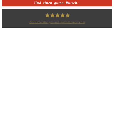
Und einen guten Rutsch..
272
Bewertungen auf ProvenExpert.com
Bodo Priesterath