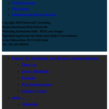
AGB Beratung
Disclaimer
Erklärung zur Barrierefreiheit
Copyright 2026 Priesterath Consulting
Diplom-Kaufmann Bodo Priesterath
Marketing Automation Köln - PRXL.net Gruppe
Digitalisierungsberater für kleine und mittlere Unternehmen
In der Bohnenbitze 20, D-51143 Köln
Tel: +49-2203-982039
Experte für Marketing- und Business-Automatisierung
Über Uns
Unsere Methodik
Portfolio
Was Kunden sagen
Häufige Fragen
mehr …
LinkedIn