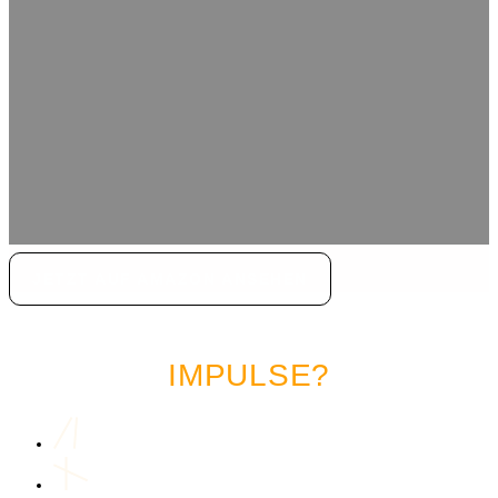
JETZT AUF AMAZON ANSEHEN
LUST AUF MEHR MARKETING
IMPULSE?