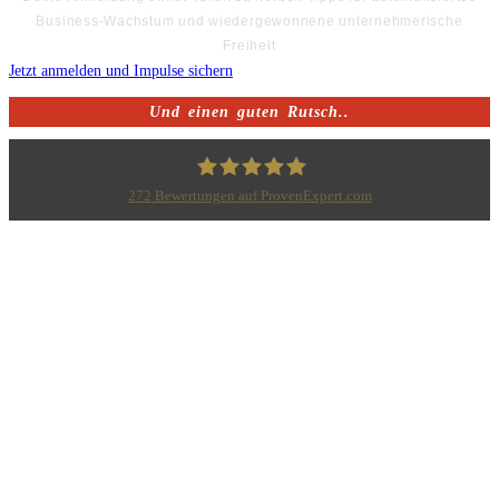
Business-Wachstum und wiedergewonnene unternehmerische
Freiheit
Jetzt anmelden und Impulse sichern
Und einen guten Rutsch..
272
Bewertungen auf ProvenExpert.com
Bodo Priesterath