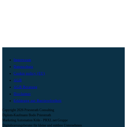
Impressum
Datenschutz
Cookie policy (EU)
AGB
AGB Beratung
Disclaimer
Erklärung zur Barrierefreiheit
Copyright 2026 Priesterath Consulting
Diplom-Kaufmann Bodo Priesterath
Marketing Automation Köln - PRXL.net Gruppe
Digitalisierungsberater für kleine und mittlere Unternehmen