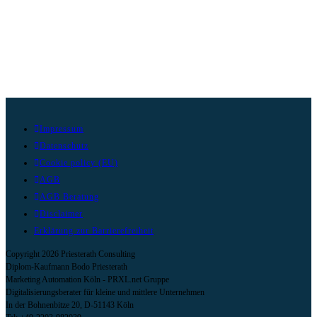
Impressum
Datenschutz
Cookie policy (EU)
AGB
AGB Beratung
Disclaimer
Erklärung zur Barrierefreiheit
Copyright 2026 Priesterath Consulting
Diplom-Kaufmann Bodo Priesterath
Marketing Automation Köln - PRXL.net Gruppe
Digitalisierungsberater für kleine und mittlere Unternehmen
In der Bohnenbitze 20, D-51143 Köln