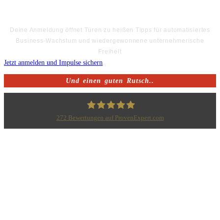
Deine Anmeldung öffnet Türen zu heißen Tipps für automatisiertes
Business-Wachstum und wiedergewonnene unternehmerische
Freiheit
Jetzt anmelden und Impulse sichern
Und einen guten Rutsch..
272
Bewertungen auf ProvenExpert.com
Bodo Priesterath