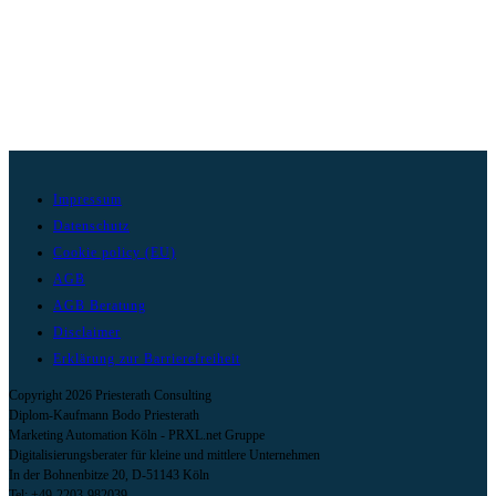
Impressum
Datenschutz
Cookie policy (EU)
AGB
AGB Beratung
Disclaimer
Erklärung zur Barrierefreiheit
Copyright 2026 Priesterath Consulting
Diplom-Kaufmann Bodo Priesterath
Marketing Automation Köln - PRXL.net Gruppe
Digitalisierungsberater für kleine und mittlere Unternehmen
In der Bohnenbitze 20, D-51143 Köln
Tel: +49-2203-982039