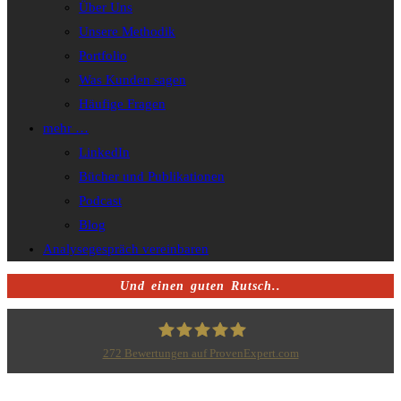
Über Uns
Unsere Methodik
Portfolio
Was Kunden sagen
Häufige Fragen
mehr …
LinkedIn
Bücher und Publikationen
Podcast
Blog
Analysegespräch vereinbaren
Und einen guten Rutsch..
272
Bewertungen auf ProvenExpert.com
Bodo Priesterath