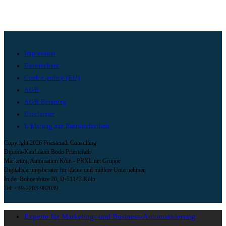
Impressum
Datenschutz
Cookie policy (EU)
AGB
AGB Beratung
Disclaimer
Erklärung zur Barrierefreiheit
Copyright 2026 Priesterath Consulting
Diplom-Kaufmann Bodo Priesterath
Marketing Automation Köln - PRXL.net Gruppe
Digitalisierungsberater für kleine und mittlere Unternehmen
In der Bohnenbitze 20, D-51143 Köln
Tel: +49-2203-982039
Experte für Marketing- und Business-Automatisierung