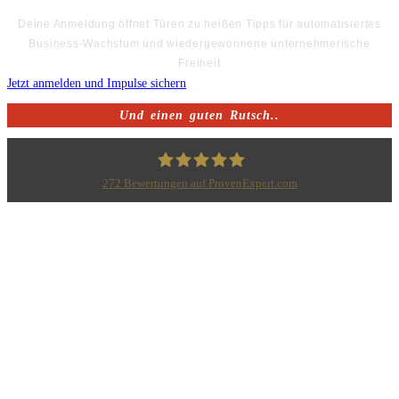
Deine Anmeldung öffnet Türen zu heißen Tipps für automatisiertes
Business-Wachstum und wiedergewonnene unternehmerische
Freiheit
Jetzt anmelden und Impulse sichern
Und einen guten Rutsch..
272
Bewertungen auf ProvenExpert.com
Bodo Priesterath