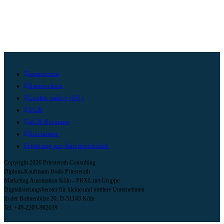
Impressum
Datenschutz
Cookie policy (EU)
AGB
AGB Beratung
Disclaimer
Erklärung zur Barrierefreiheit
Copyright 2026 Priesterath Consulting
Diplom-Kaufmann Bodo Priesterath
Marketing Automation Köln - PRXL.net Gruppe
Digitalisierungsberater für kleine und mittlere Unternehmen
In der Bohnenbitze 20, D-51143 Köln
Tel: +49-2203-982039