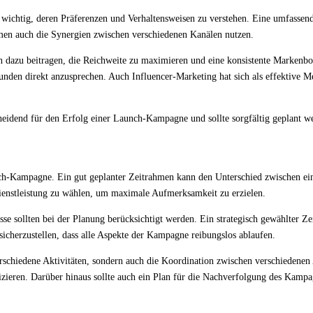
s wichtig, deren Präferenzen und Verhaltensweisen zu verstehen. Eine umfassen
hmen auch die Synergien zwischen verschiedenen Kanälen nutzen.
nn dazu beitragen, die Reichweite zu maximieren und eine konsistente Markenb
den direkt anzusprechen. Auch Influencer-Marketing hat sich als effektive Me
eidend für den Erfolg einer Launch-Kampagne und sollte sorgfältig geplant w
nch-Kampagne. Ein gut geplanter Zeitrahmen kann den Unterschied zwischen ei
Dienstleistung zu wählen, um maximale Aufmerksamkeit zu erzielen.
sse sollten bei der Planung berücksichtigt werden. Ein strategisch gewählter Z
 sicherzustellen, dass alle Aspekte der Kampagne reibungslos ablaufen.
rschiedene Aktivitäten, sondern auch die Koordination zwischen verschiedenen 
fizieren. Darüber hinaus sollte auch ein Plan für die Nachverfolgung des Kam