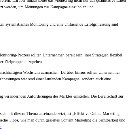
ffen. Darüber hinaus sollte das Monitoring nicht nur auf quantitative Daten
nutzt werden, um Meinungen zur Kampagne einzuholen und
 Ein systematisches Monitoring und eine umfassende Erfolgsmessung sind
toring-Prozess sollten Unternehmen bereit sein, ihre Strategien flexibel
der Zielgruppe einzugehen.
nd nachhaltigem Wachstum ausmachen. Darüber hinaus sollten Unternehmen
ur Anpassungen während einer laufenden Kampagne, sondern auch eine
ig verändernden Anforderungen des Marktes einstellen. Die Bereitschaft zur
 sich mit diesem Thema auseinandersetzt, ist „Effektive Online-Marketing-
ische Tipps, wie man durch gezieltes Content Marketing die Sichtbarkeit und
n
.