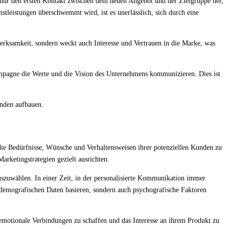
ht nur den ersten Kontakt zwischen dem neuen Angebot und der Zielgruppe her,
stleistungen überschwemmt wird, ist es unerlässlich, sich durch eine
rksamkeit, sondern weckt auch Interesse und Vertrauen in die Marke, was
Kampagne die Werte und die Vision des Unternehmens kommunizieren. Dies ist
unden aufbauen.
 die Bedürfnisse, Wünsche und Verhaltensweisen ihrer potenziellen Kunden zu
rketingstrategien gezielt ausrichten.
auszuwählen. In einer Zeit, in der personalisierte Kommunikation immer
uf demografischen Daten basieren, sondern auch psychografische Faktoren
emotionale Verbindungen zu schaffen und das Interesse an ihrem Produkt zu