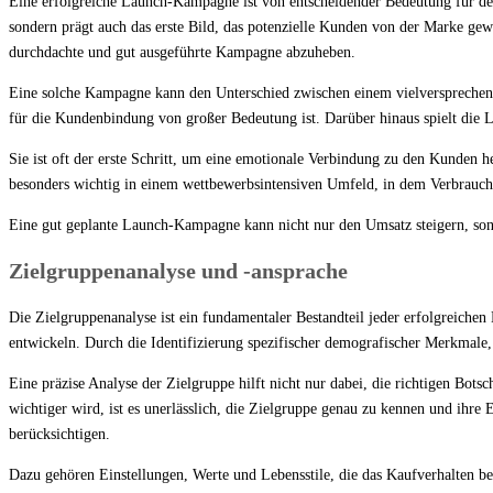
Eine erfolgreiche Launch-Kampagne ist von entscheidender Bedeutung für den 
sondern prägt auch das erste Bild, das potenzielle Kunden von der Marke gewi
durchdachte und gut ausgeführte Kampagne abzuheben.
Eine solche Kampagne kann den Unterschied zwischen einem vielversprechend
für die Kundenbindung von großer Bedeutung ist. Darüber hinaus spielt die
Sie ist oft der erste Schritt, um eine emotionale Verbindung zu den Kunden 
besonders wichtig in einem wettbewerbsintensiven Umfeld, in dem Verbrauch
Eine gut geplante Launch-Kampagne kann nicht nur den Umsatz steigern, son
Zielgruppenanalyse und -ansprache
Die Zielgruppenanalyse ist ein fundamentaler Bestandteil jeder erfolgreiche
entwickeln. Durch die Identifizierung spezifischer demografischer Merkmale,
Eine präzise Analyse der Zielgruppe hilft nicht nur dabei, die richtigen Bot
wichtiger wird, ist es unerlässlich, die Zielgruppe genau zu kennen und ihre
berücksichtigen.
Dazu gehören Einstellungen, Werte und Lebensstile, die das Kaufverhalten b