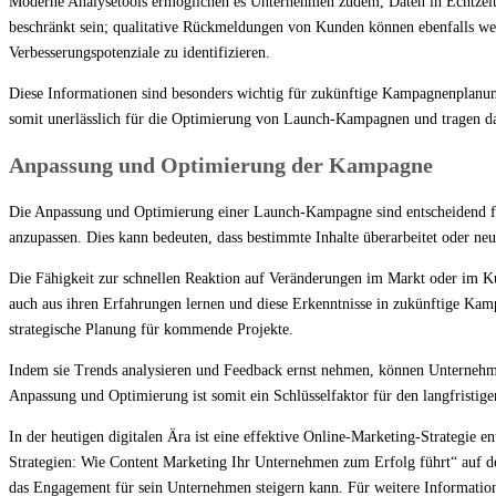
Moderne Analysetools ermöglichen es Unternehmen zudem, Daten in Echtzeit au
beschränkt sein; qualitative Rückmeldungen von Kunden können ebenfalls w
Verbesserungspotenziale zu identifizieren.
Diese Informationen sind besonders wichtig für zukünftige Kampagnenplanung
somit unerlässlich für die Optimierung von Launch-Kampagnen und tragen dazu
Anpassung und Optimierung der Kampagne
Die Anpassung und Optimierung einer Launch-Kampagne sind entscheidend für 
anzupassen. Dies kann bedeuten, dass bestimmte Inhalte überarbeitet oder ne
Die Fähigkeit zur schnellen Reaktion auf Veränderungen im Markt oder im 
auch aus ihren Erfahrungen lernen und diese Erkenntnisse in zukünftige Kam
strategische Planung für kommende Projekte.
Indem sie Trends analysieren und Feedback ernst nehmen, können Unternehmen 
Anpassung und Optimierung ist somit ein Schlüsselfaktor für den langfristi
In der heutigen digitalen Ära ist eine effektive Online-Marketing-Strategie 
Strategien: Wie Content Marketing Ihr Unternehmen zum Erfolg führt“ auf der
das Engagement für sein Unternehmen steigern kann. Für weitere Informatio