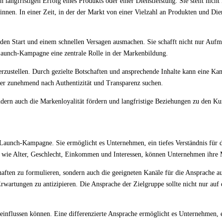
langfristigen Erfolg eines Produkts oder einer Dienstleistung. Sie stellt nic
nnen. In einer Zeit, in der der Markt von einer Vielzahl an Produkten und Dien
en Start und einem schnellen Versagen ausmachen. Sie schafft nicht nur Aufme
 Launch-Kampagne eine zentrale Rolle in der Markenbildung.
herzustellen. Durch gezielte Botschaften und ansprechende Inhalte kann eine 
er zunehmend nach Authentizität und Transparenz suchen.
dern auch die Markenloyalität fördern und langfristige Beziehungen zu den K
n Launch-Kampagne. Sie ermöglicht es Unternehmen, ein tiefes Verständnis für
 wie Alter, Geschlecht, Einkommen und Interessen, können Unternehmen ihre Ma
schaften zu formulieren, sondern auch die geeigneten Kanäle für die Ansprache 
 Erwartungen zu antizipieren. Die Ansprache der Zielgruppe sollte nicht nur a
eeinflussen können. Eine differenzierte Ansprache ermöglicht es Unternehmen, 