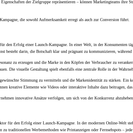
 Eigenschaften der Zielgruppe repräsentieren – können Marketingteams ihre Stra
en Kampagne, die sowohl Aufmerksamkeit erregt als auch zur Conversion führt.
 für den Erfolg einer Launch-Kampagne. In einer Welt, in der Konsumenten tägl
unst besteht darin, die Botschaft klar und prägnant zu kommunizieren, während 
Resonanz zu erzeugen und die Marke in den Köpfen der Verbraucher zu veranke
en. Die visuelle Gestaltung spielt ebenfalls eine zentrale Rolle in der Wahrn
 gewünschte Stimmung zu vermitteln und die Markenidentität zu stärken. Ein kon
nnen kreative Elemente wie Videos oder interaktive Inhalte dazu beitragen, d
Unternehmen innovative Ansätze verfolgen, um sich von der Konkurrenz abzuheben 
Faktor für den Erfolg einer Launch-Kampagne. In der modernen Online-Welt st
n zu traditionellen Werbemethoden wie Printanzeigen oder Fernsehspots – jede 