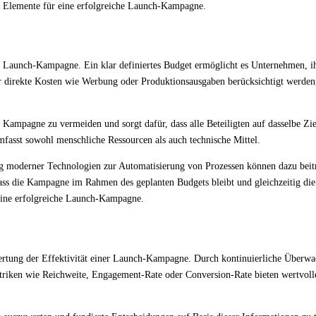
he Elemente für eine erfolgreiche Launch-Kampagne.
aunch-Kampagne. Ein klar definiertes Budget ermöglicht es Unternehmen, ihre f
ur direkte Kosten wie Werbung oder Produktionsausgaben berücksichtigt werden
 Kampagne zu vermeiden und sorgt dafür, dass alle Beteiligten auf dasselbe Ziel
asst sowohl menschliche Ressourcen als auch technische Mittel.
 moderner Technologien zur Automatisierung von Prozessen können dazu beitr
ass die Kampagne im Rahmen des geplanten Budgets bleibt und gleichzeitig di
eine erfolgreiche Launch-Kampagne.
ertung der Effektivität einer Launch-Kampagne. Durch kontinuierliche Überw
triken wie Reichweite, Engagement-Rate oder Conversion-Rate bieten wertvolle