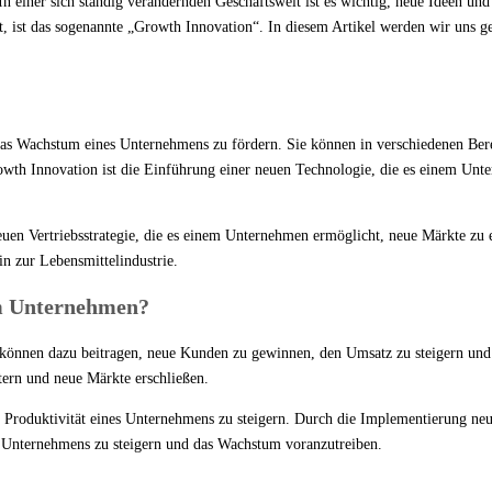
 In einer sich ständig verändernden Geschäftswelt ist es wichtig, neue Ideen u
, ist das sogenannte „Growth Innovation“. In diesem Artikel werden wir uns 
 das Wachstum eines Unternehmens zu fördern. Sie können in verschiedenen Ber
h Innovation ist die Einführung einer neuen Technologie, die es einem Untern
neuen Vertriebsstrategie, die es einem Unternehmen ermöglicht, neue Märkte zu
n zur Lebensmittelindustrie.
m Unternehmen?
 können dazu beitragen, neue Kunden zu gewinnen, den Umsatz zu steigern und
ern und neue Märkte erschließen.
d Produktivität eines Unternehmens zu steigern. Durch die Implementierung ne
es Unternehmens zu steigern und das Wachstum voranzutreiben.