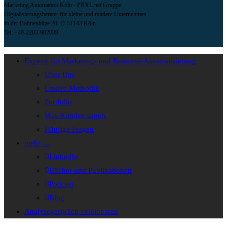
Marketing Automation Köln - PRXL.net Gruppe
Digitalisierungsberater für kleine und mittlere Unternehmen
In der Bohnenbitze 20, D-51143 Köln
Tel: +49-2203-982039
Experte für Marketing- und Business-Automatisierung
Über Uns
Unsere Methodik
Portfolio
Was Kunden sagen
Häufige Fragen
mehr …
LinkedIn
Bücher und Publikationen
Podcast
Blog
Analysegespräch vereinbaren