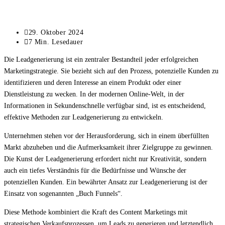
Beitrag
29. Oktober 2024
zuletzt
Lesedauer:
7 Min. Lesedauer
geändert
Die Leadgenerierung ist ein zentraler Bestandteil jeder erfolgreichen
am:
Marketingstrategie. Sie bezieht sich auf den Prozess, potenzielle Kunden zu
identifizieren und deren Interesse an einem Produkt oder einer
Dienstleistung zu wecken. In der modernen Online-Welt, in der
Informationen in Sekundenschnelle verfügbar sind, ist es entscheidend,
effektive Methoden zur Leadgenerierung zu entwickeln.
Unternehmen stehen vor der Herausforderung, sich in einem überfüllten
Markt abzuheben und die Aufmerksamkeit ihrer Zielgruppe zu gewinnen.
Die Kunst der Leadgenerierung erfordert nicht nur Kreativität, sondern
auch ein tiefes Verständnis für die Bedürfnisse und Wünsche der
potenziellen Kunden. Ein bewährter Ansatz zur Leadgenerierung ist der
Einsatz von sogenannten „Buch Funnels“.
Diese Methode kombiniert die Kraft des Content Marketings mit
strategischen Verkaufsprozessen, um Leads zu generieren und letztendlich