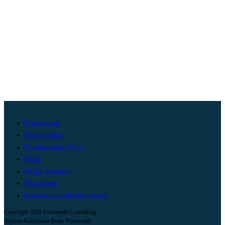
Impressum
Datenschutz
Cookie policy (EU)
AGB
AGB Beratung
Disclaimer
Erklärung zur Barrierefreiheit
Copyright 2026 Priesterath Consulting
Diplom-Kaufmann Bodo Priesterath