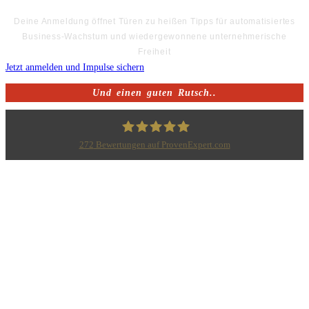
Deine Anmeldung öffnet Türen zu heißen Tipps für automatisiertes
Business-Wachstum und wiedergewonnene unternehmerische
Freiheit
Jetzt anmelden und Impulse sichern
Und einen guten Rutsch..
272
Bewertungen auf ProvenExpert.com
Bodo Priesterath