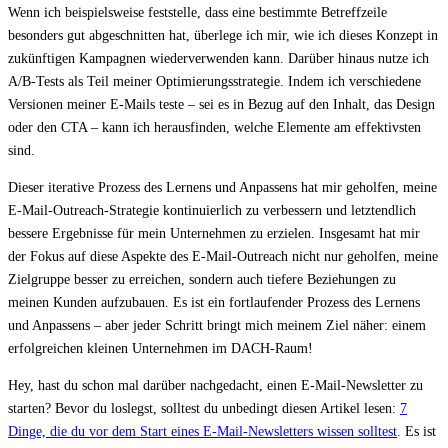
Wenn ich beispielsweise feststelle, dass eine bestimmte Betreffzeile
besonders gut abgeschnitten hat, überlege ich mir, wie ich dieses Konzept in
zukünftigen Kampagnen wiederverwenden kann. Darüber hinaus nutze ich
A/B-Tests als Teil meiner Optimierungsstrategie. Indem ich verschiedene
Versionen meiner E-Mails teste – sei es in Bezug auf den Inhalt, das Design
oder den CTA – kann ich herausfinden, welche Elemente am effektivsten
sind.
Dieser iterative Prozess des Lernens und Anpassens hat mir geholfen, meine
E-Mail-Outreach-Strategie kontinuierlich zu verbessern und letztendlich
bessere Ergebnisse für mein Unternehmen zu erzielen. Insgesamt hat mir
der Fokus auf diese Aspekte des E-Mail-Outreach nicht nur geholfen, meine
Zielgruppe besser zu erreichen, sondern auch tiefere Beziehungen zu
meinen Kunden aufzubauen. Es ist ein fortlaufender Prozess des Lernens
und Anpassens – aber jeder Schritt bringt mich meinem Ziel näher: einem
erfolgreichen kleinen Unternehmen im DACH-Raum!
Hey, hast du schon mal darüber nachgedacht, einen E-Mail-Newsletter zu
starten? Bevor du loslegst, solltest du unbedingt diesen Artikel lesen:
7
Dinge, die du vor dem Start eines E-Mail-Newsletters wissen solltest
. Es ist