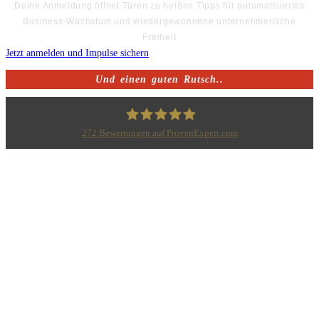
Deine Anmeldung öffnet Türen zu heißen Tipps für automatisiertes
Business-Wachstum und wiedergewonnene unternehmerische
Freiheit
Jetzt anmelden und Impulse sichern
Und einen guten Rutsch..
272
Bewertungen auf ProvenExpert.com
Bodo Priesterath