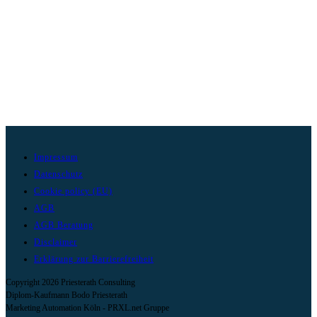
Impressum
Datenschutz
Cookie policy (EU)
AGB
AGB Beratung
Disclaimer
Erklärung zur Barrierefreiheit
Copyright 2026 Priesterath Consulting
Diplom-Kaufmann Bodo Priesterath
Marketing Automation Köln - PRXL.net Gruppe