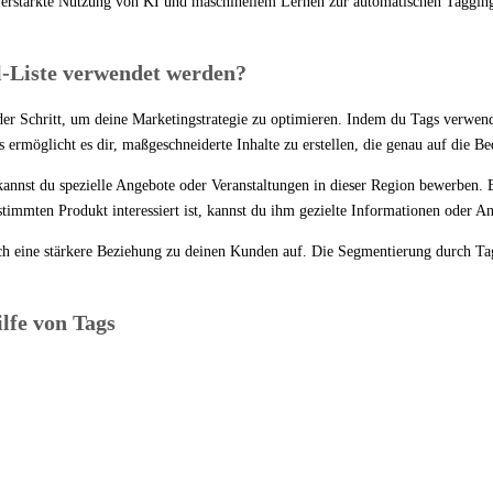
erstärkte Nutzung von KI und maschinellem Lernen zur automatischen Tagging 
-Liste verwendet werden?
der Schritt, um deine Marketingstrategie zu optimieren. Indem du Tags verwend
ermöglicht es dir, maßgeschneiderte Inhalte zu erstellen, die genau auf die Be
nnst du spezielle Angebote oder Veranstaltungen in dieser Region bewerben. Ei
mmten Produkt interessiert ist, kannst du ihm gezielte Informationen oder A
uch eine stärkere Beziehung zu deinen Kunden auf. Die Segmentierung durch Tags
lfe von Tags