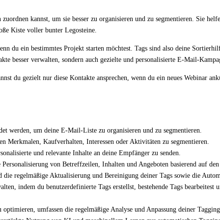
zuordnen kannst, um sie besser zu organisieren und zu segmentieren. Sie helfe
oße Kiste voller bunter Legosteine.
nn du ein bestimmtes Projekt starten möchtest. Tags sind also deine Sortierhilfe
te besser verwalten, sondern auch gezielte und personalisierte E-Mail-Kampag
kannst du gezielt nur diese Kontakte ansprechen, wenn du ein neues Webinar ank
et werden, um deine E-Mail-Liste zu organisieren und zu segmentieren.
n Merkmalen, Kaufverhalten, Interessen oder Aktivitäten zu segmentieren.
sonalisierte und relevante Inhalte an deine Empfänger zu senden.
Personalisierung von Betreffzeilen, Inhalten und Angeboten basierend auf den
nd die regelmäßige Aktualisierung und Bereinigung deiner Tags sowie die Auto
ten, indem du benutzerdefinierte Tags erstellst, bestehende Tags bearbeitest
u optimieren, umfassen die regelmäßige Analyse und Anpassung deiner Tagging-