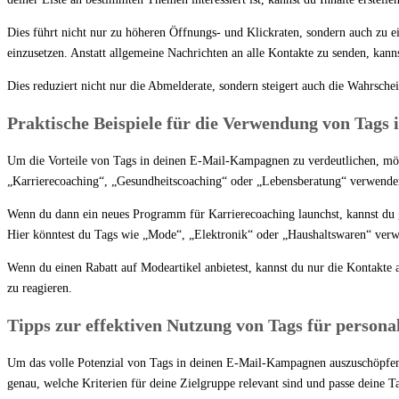
Dies führt nicht nur zu höheren Öffnungs- und Klickraten, sondern auch zu e
einzusetzen. Anstatt allgemeine Nachrichten an alle Kontakte zu senden, kanns
Dies reduziert nicht nur die Abmelderate, sondern steigert auch die Wahrschei
Praktische Beispiele für die Verwendung von Tag
Um die Vorteile von Tags in deinen E-Mail-Kampagnen zu verdeutlichen, möc
„Karrierecoaching“, „Gesundheitscoaching“ oder „Lebensberatung“ verwenden
Wenn du dann ein neues Programm für Karrierecoaching launchst, kannst du ge
Hier könntest du Tags wie „Mode“, „Elektronik“ oder „Haushaltswaren“ ver
Wenn du einen Rabatt auf Modeartikel anbietest, kannst du nur die Kontakte a
zu reagieren.
Tipps zur effektiven Nutzung von Tags für personal
Um das volle Potenzial von Tags in deinen E-Mail-Kampagnen auszuschöpfen, gi
genau, welche Kriterien für deine Zielgruppe relevant sind und passe deine T