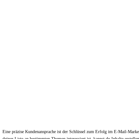
Eine präzise Kundenansprache ist der Schlüssel zum Erfolg im E-Mail-Marketi
deiner Liste an bestimmten Themen interessiert ist, kannst du Inhalte erstelle