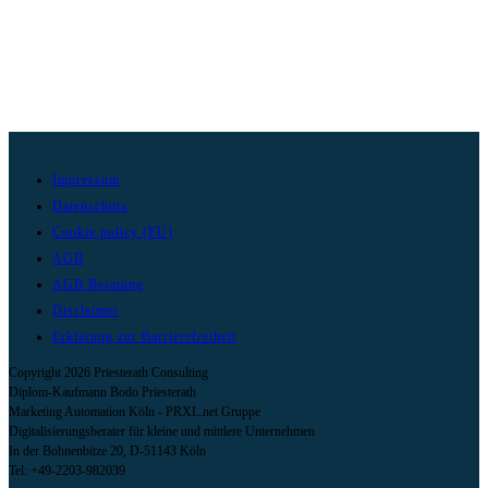
Impressum
Datenschutz
Cookie policy (EU)
AGB
AGB Beratung
Disclaimer
Erklärung zur Barrierefreiheit
Copyright 2026 Priesterath Consulting
Diplom-Kaufmann Bodo Priesterath
Marketing Automation Köln - PRXL.net Gruppe
Digitalisierungsberater für kleine und mittlere Unternehmen
In der Bohnenbitze 20, D-51143 Köln
Tel: +49-2203-982039