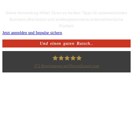
Deine Anmeldung öffnet Türen zu heißen Tipps für automatisiertes
Business-Wachstum und wiedergewonnene unternehmerische
Freiheit
Jetzt anmelden und Impulse sichern
Und einen guten Rutsch..
272
Bewertungen auf ProvenExpert.com
Bodo Priesterath