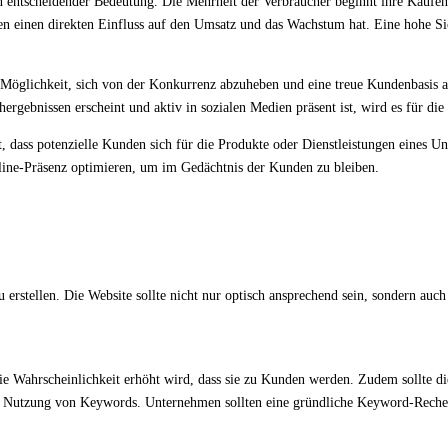
on entscheidender Bedeutung. Die Mehrheit der Verbraucher beginnt ihre Kaufen
n einen direkten Einfluss auf den Umsatz und das Wachstum hat. Eine hohe Sic
e Möglichkeit, sich von der Konkurrenz abzuheben und eine treue Kundenbasis a
ebnissen erscheint und aktiv in sozialen Medien präsent ist, wird es für die 
t, dass potenzielle Kunden sich für die Produkte oder Dienstleistungen eines U
nline-Präsenz optimieren, um im Gedächtnis der Kunden zu bleiben.
 erstellen. Die Website sollte nicht nur optisch ansprechend sein, sondern auc
die Wahrscheinlichkeit erhöht wird, dass sie zu Kunden werden. Zudem sollte di
 die Nutzung von Keywords. Unternehmen sollten eine gründliche Keyword-Rech