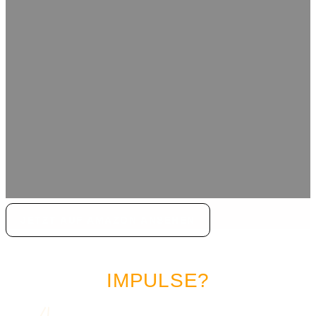
JETZT AUF AMAZON ANSEHEN
LUST AUF MEHR MARKETING
IMPULSE?