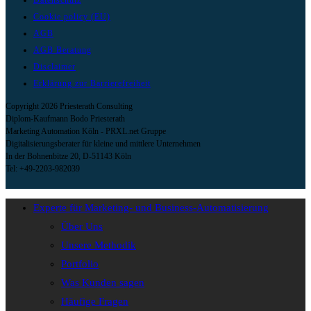
Datenschutz
Cookie policy (EU)
AGB
AGB Beratung
Disclaimer
Erklärung zur Barrierefreiheit
Copyright 2026 Priesterath Consulting
Diplom-Kaufmann Bodo Priesterath
Marketing Automation Köln - PRXL.net Gruppe
Digitalisierungsberater für kleine und mittlere Unternehmen
In der Bohnenbitze 20, D-51143 Köln
Tel: +49-2203-982039
Experte für Marketing- und Business-Automatisierung
Über Uns
Unsere Methodik
Portfolio
Was Kunden sagen
Häufige Fragen