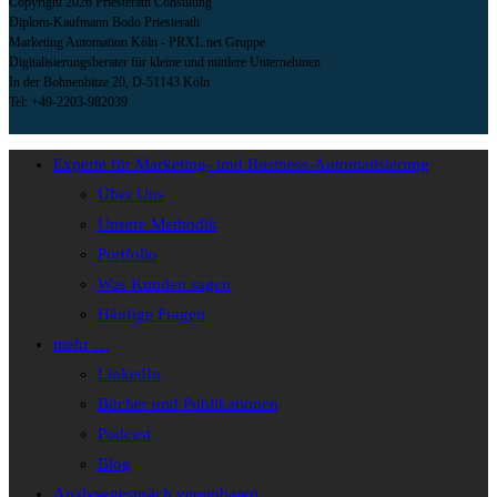
Copyright 2026 Priesterath Consulting
Diplom-Kaufmann Bodo Priesterath
Marketing Automation Köln - PRXL.net Gruppe
Digitalisierungsberater für kleine und mittlere Unternehmen
In der Bohnenbitze 20, D-51143 Köln
Tel: +49-2203-982039
Experte für Marketing- und Business-Automatisierung
Über Uns
Unsere Methodik
Portfolio
Was Kunden sagen
Häufige Fragen
mehr …
LinkedIn
Bücher und Publikationen
Podcast
Blog
Analysegespräch vereinbaren