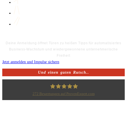
Deine Anmeldung öffnet Türen zu heißen Tipps für automatisiertes
Business-Wachstum und wiedergewonnene unternehmerische
Freiheit
Jetzt anmelden und Impulse sichern
Und einen guten Rutsch..
272
Bewertungen auf ProvenExpert.com
Bodo Priesterath