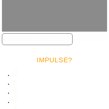
JETZT AUF AMAZON ANSEHEN
LUST AUF MEHR MARKETING
IMPULSE?